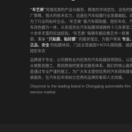
“车艺美”
凭借优质的产品与服务、精准的市场定位、出色的
广策略、强大的技术实力，迅速在汽车贴膜行业发展崛起，
为了行业的标杆企业。“车艺美” 集汽车隔热膜、隐形车衣、
车改色膜为一体，众多成员在汽车贴膜领域拥有十几年甚至
十余年丰富的实战经验。“车艺美” 每辆车都应像艺术一样美
丽，秉承
“只贴膜、贴好膜”
的服务理念，为客户带来
专业
正品、安全
的贴膜体验，门店主营威固V-KOOL隔热膜、威
隐形车衣
品牌源于专业，公司拥有业内优秀的汽车贴膜技师团队，以
从销售到施工、再到质保的管家式服务体系，我们的核心服
是通过专业严谨的施工，为广大车主提供优秀的汽车隔热膜
装服务，在汽车后市场树立优秀的品牌形象和人文风格。
Cheyimei is the leading brand in Chongqing automobile film
service market.