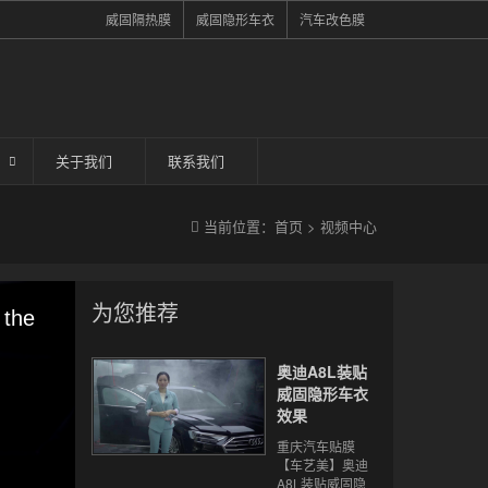
威固隔热膜
威固隐形车衣
汽车改色膜
关于我们
联系我们
当前位置：
首页
>
视频中心
为您推荐
 the
奥迪A8L装贴
威固隐形车衣
效果
重庆汽车贴膜
【车艺美】奥迪
A8L装贴威固隐