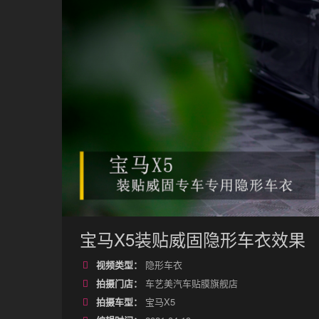
宝马X5装贴威固隐形车衣效果
视频类型：
隐形车衣
拍摄门店：
车艺美汽车贴膜旗舰店
拍摄车型：
宝马X5