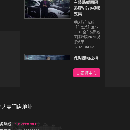
车装贴威固隔
热膜VK70视频
效果
重庆汽车贴膜
【车艺美】宝马
530Li全车装贴威
固隔热膜VK70视
频效果...
2021-04-08
保时捷帕拉梅
拉装贴威固隐
形车衣视频效
视频中心
果
重庆汽车贴膜
【车艺美】保时
捷帕拉梅拉装贴
威固隐形车衣视
频效果...
车艺美门店地址
2021-04-08
宝马X4装贴威
务热线：
19122287300
固隐形车衣视