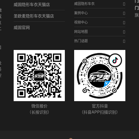
门
威固隐形车衣
威固隐形车衣天猫店
门
推
案例中心
旗
圣欧麦隐形车衣天猫店
成
汽
视频中心
威固官网
二
网站地图
、
热门话题
固
及
务
安
微信报价
官方抖音
（长按识别）
（抖音APP扫描识别）