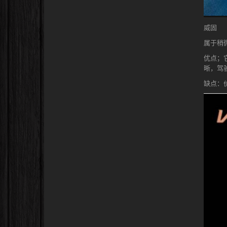
威固
属于稍
优点；
晰，驾
缺点：